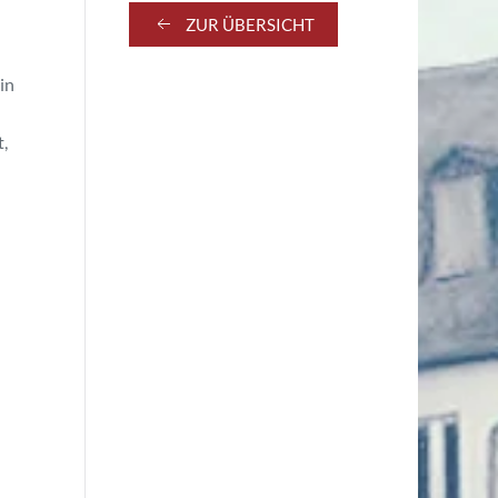
ZUR ÜBERSICHT
in
,