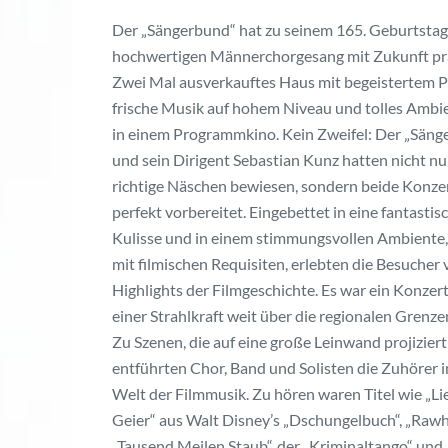
Der „Sängerbund“ hat zu seinem 165. Geburtstag
hochwertigen Männerchorgesang mit Zukunft prä
Zwei Mal ausverkauftes Haus mit begeistertem 
frische Musik auf hohem Niveau und tolles Ambi
in einem Programmkino. Kein Zweifel: Der „Säng
und sein Dirigent Sebastian Kunz hatten nicht nu
richtige Näschen bewiesen, sondern beide Konze
perfekt vorbereitet. Eingebettet in eine fantastis
Kulisse und in einem stimmungsvollen Ambiente,
mit filmischen Requisiten, erlebten die Besucher 
Highlights der Filmgeschichte. Es war ein Konzert
einer Strahlkraft weit über die regionalen Grenze
Zu Szenen, die auf eine große Leinwand projizier
entführten Chor, Band und Solisten die Zuhörer i
Welt der Filmmusik. Zu hören waren Titel wie „Li
Geier“ aus Walt Disney’s „Dschungelbuch“, „Rawh
„Tausend Meilen Staub“, der „Kriminaltango“ und