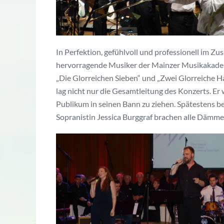
In Perfektion, gefühlvoll und professionell im Z
hervorragende Musiker der Mainzer Musikakademi
„Die Glorreichen Sieben“ und „Zwei Glorreiche H
lag nicht nur die Gesamtleitung des Konzerts. Er
Publikum in seinen Bann zu ziehen. Spätestens be
Sopranistin Jessica Burggraf brachen alle Dämme,