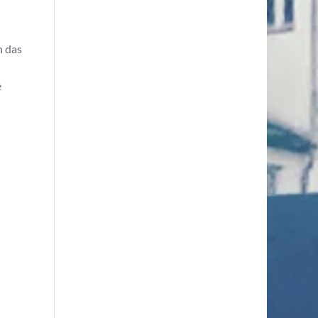
n das
e