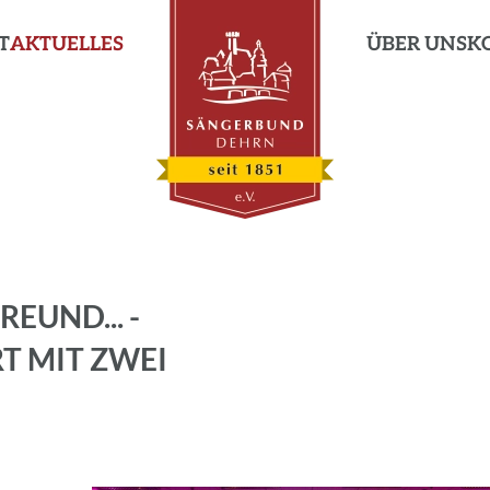
T
AKTUELLES
ÜBER UNS
K
REUND... -
T MIT ZWEI