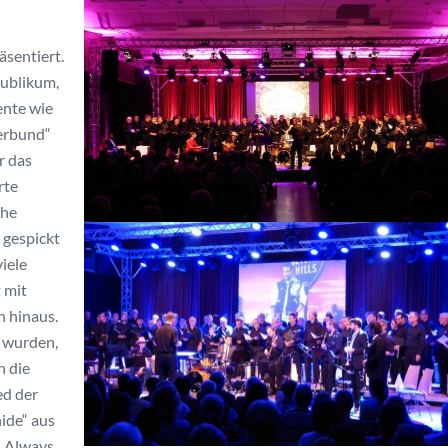
sentiert.
Publikum,
ente wie
erbund“
r das
rte
che
 gespickt
viele
 mit
n hinaus.
t wurden,
n die
ed der
ide“ aus
 „Always