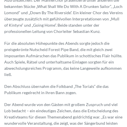
Ausrufezeichen: Der Männerchor präsentierte unter anderem die
bekannten Stücke „What Shall We Do With A Drunken Sailor“, „Loch
Lomond“ und „Down By The Riverside“. Ein kleiner Chor des Vereins
überzeugte zusätzlich mit gefühlvollen Interpretationen von „Mull
of Kintyre“ und „Going Home“. Beide standen unter der
professionellen Leitung von Chorleiter Sebastian Kunz.
Für die absoluten Höhepunkte des Abends sorgte jedoch die
preisgekrönte Nutscheid Forest Pipe Band, die mit gleich zwei
imposanten Aufmärschen das Publikum in schottisches Flair hüllte.
Auch Spiele, Rätsel und unterhaltsame Einlagen sorgten für ein
abwechslungsreiches Programm, das keine Langeweile aufkommen
ließ.
Den Abschluss übernahm die Folkband „The Torials“ die das
Publikum regelrecht in ihren Bann zogen.
Der Abend wurde von den Gästen mit großem Zuspruch und viel
Lob bedacht – ein eindeutiges Zeichen, dass die Entscheidung des
Kreativteams für diesen Themenabend goldrichtig war. „Es war eine
wundervolle Veranstaltung, die zeigt, was der Sängerbund leisten