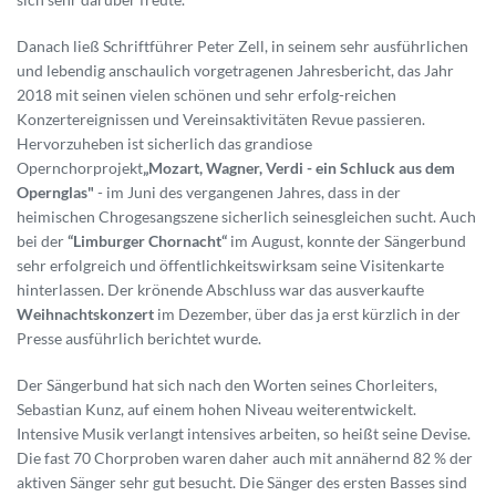
Danach ließ Schriftführer Peter Zell, in seinem sehr ausführlichen
und lebendig anschaulich vorgetragenen Jahresbericht, das Jahr
2018 mit seinen vielen schönen und sehr erfolg-reichen
Konzertereignissen und Vereinsaktivitäten Revue passieren.
Hervorzuheben ist sicherlich das grandiose
Opernchorprojekt
„Mozart, Wagner, Verdi - ein Schluck aus dem
Opernglas"
- im Juni des vergangenen Jahres, dass in der
heimischen Chrogesangszene sicherlich seinesgleichen sucht. Auch
bei der
“Limburger Chornacht“
im August, konnte der Sängerbund
sehr erfolgreich und öffentlichkeitswirksam seine Visitenkarte
hinterlassen. Der krönende Abschluss war das ausverkaufte
Weihnachtskonzert
im Dezember, über das ja erst kürzlich in der
Presse ausführlich berichtet wurde.
Der Sängerbund hat sich nach den Worten seines Chorleiters,
Sebastian Kunz, auf einem hohen Niveau weiterentwickelt.
Intensive Musik verlangt intensives arbeiten, so heißt seine Devise.
Die fast 70 Chorproben waren daher auch mit annähernd 82 % der
aktiven Sänger sehr gut besucht. Die Sänger des ersten Basses sind