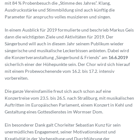
mit 84 % Probenbesuch die „Stimme des Jahres“. Klang,
Ausdrucksstärke und Stimmbildung sind auch künftig die
Parameter für anspruchs-volles musizieren und singen.
In einem Ausblick für 2019 formulierte und beschrieb Markus Geis
dann die wichtigsten Ziele und Aktivitäten für 2019. Der
Sängerbund will auch in diesem Jahr seinem Publikum wieder
sängerische und musikalische Leckerbissen anbieten. Dabei wird
die Konzertveranstaltung „Sängerbund & Friends“ am
16.6.2019
sicherlich einer der Höhepunkte sein. Der Chor wird sich hierauf
mit einem Probewochenende vom 16.2. bis 17.2. intensiv
vorbereiten.
Die ganze Vereinsfamilie freut sich auch schon auf eine
Konzertreise vom 23.5. bis 26.5. nach Straßburg, mit musikalischen
Auftritten im Europäischen Parlament, einem Konzert in Kehl und
Gestaltung eines Gottesdienstes im Wormser Dom.
Ein besonderer Dank galt Chorleiter Sebastian Kunz für sein
unermüdliches Engagement, seiner Motivationskunst und
Kreativität in der Vorbereitung und Durchführung der