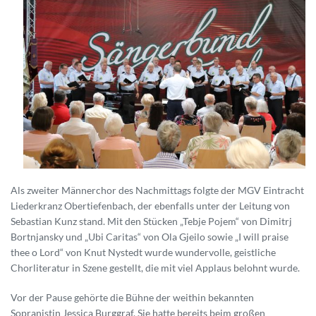
Als zweiter Männerchor des Nachmittags folgte der MGV Eintracht
Liederkranz Obertiefenbach, der ebenfalls unter der Leitung von
Sebastian Kunz stand. Mit den Stücken „Tebje Pojem“ von Dimitrj
Bortnjansky und „Ubi Caritas“ von Ola Gjeilo sowie „I will praise
thee o Lord“ von Knut Nystedt wurde wundervolle, geistliche
Chorliteratur in Szene gestellt, die mit viel Applaus belohnt wurde.
Vor der Pause gehörte die Bühne der weithin bekannten
Sopranistin Jessica Burggraf. Sie hatte bereits beim großen