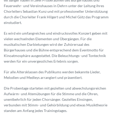
66 Sänger haben in zwei Proberäumen des Bürgerhauses und
Feuerwehr- und Vereinshauses in Dehrn unter der Leitung ihres
Chorleiters Sebastian Kunz und mit professioneller Unterstützung
durch die Chorleiter Frank Hilgert und Michel Götz das Programm
einstudiert.
Es wird ein umfangreiches und eindrucksvolles Konzert geben mit
vielen wechselnden Elementen und Übergängen. Für die
musikalischen Darbietungen wird der Zuhörersaal des
Bürgerhauses und die Bühne entsprechend dem Eventmotto für
Kinoatmosphäre ausgestattet. Die Beleuchtungs- und Tontechnik
werden für ein unvergessliches Erlebnis sorgen.
Für alle Altersklassen des Publikums werden bekannte Lieder,
Melodien und Medleys arrangiert und präsentiert.
Die Probentage starteten mit gezielten und abwechslungsreichen
Aufwärm- und Atemübungen für die Stimme und die Ohren,
unentbehrlich für jeden Chorsänger. Gezieltes Einsingen,
verbunden mit Stimm- und Gehörbildung und etwas Musiktheorie
standen am Anfang jedes Trainingstages.