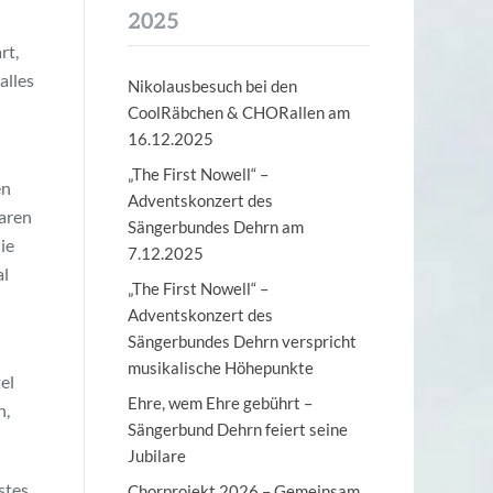
2025
rt,
alles
Nikolausbesuch bei den
CoolRäbchen & CHORallen am
16.12.2025
„The First Nowell“ –
en
Adventskonzert des
waren
Sängerbundes Dehrn am
ie
7.12.2025
al
„The First Nowell“ –
Adventskonzert des
Sängerbundes Dehrn verspricht
musikalische Höhepunkte
el
Ehre, wem Ehre gebührt –
n,
Sängerbund Dehrn feiert seine
Jubilare
stes
Chorprojekt 2026 – Gemeinsam