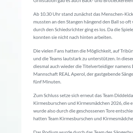
Grillstation gab es auch Back- und Brotleckerei
Ab 10.30 Uhr stand zunächst das Menschen-Kicker
mussten an den Stangen hängend den Ball so oft w
durch den Schiedsrichter ging es los. Da die Spi
konnten sie nicht nach hinten arbeiten.
Die vielen Fans hatten die Möglichkeit, auf Tribü
und die Teams lautstark zu unterstützen. In die
diesmal auch wieder die Titelverteidiger namen
Mannschaft REAL Aperol, der gastgebende Sänger
fünf Minuten.
Zum Schluss setze sich erneut das Team Diddelda
Kirmesburschen und Kirmesmädchen 2026, die eb
wurde also durch die geschossenen Tore entschie
hatten Team Kirmesburschen und Kirmesmädchen
Das Podium wurde durch das Team des Sängerbu