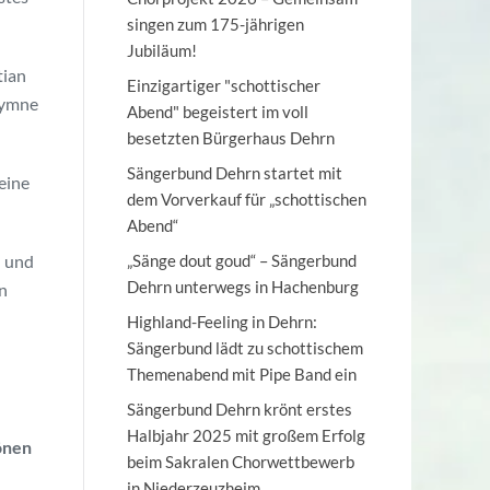
singen zum 175-jährigen
Jubiläum!
tian
Einzigartiger "schottischer
Hymne
Abend" begeistert im voll
besetzten Bürgerhaus Dehrn
Sängerbund Dehrn startet mit
eine
dem Vorverkauf für „schottischen
Abend“
n und
„Sänge dout goud“ – Sängerbund
Dehrn unterwegs in Hachenburg
n
Highland-Feeling in Dehrn:
Sängerbund lädt zu schottischem
Themenabend mit Pipe Band ein
Sängerbund Dehrn krönt erstes
Halbjahr 2025 mit großem Erfolg
önen
beim Sakralen Chorwettbewerb
in Niederzeuzheim