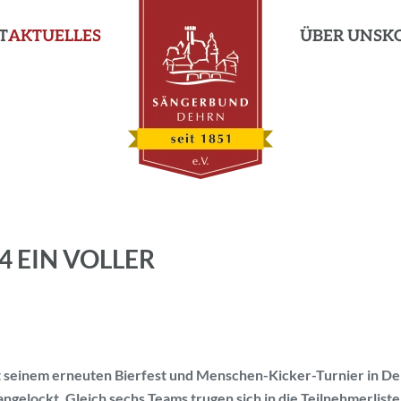
T
AKTUELLES
ÜBER UNS
K
4 EIN VOLLER
 seinem erneuten Bierfest und Menschen-Kicker-Turnier in D
elockt. Gleich sechs Teams trugen sich in die Teilnehmerliste 