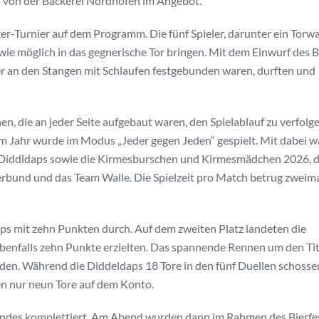
en von der Bäckerei Nordhofen im Angebot.
-Turnier auf dem Programm. Die fünf Spieler, darunter ein Torwa
ie möglich in das gegnerische Tor bringen. Mit dem Einwurf des B
eler an den Stangen mit Schlaufen festgebunden waren, durften und
nen, die an jeder Seite aufgebaut waren, den Spielablauf zu verfolg
sem Jahr wurde im Modus „Jeder gegen Jeden“ gespielt. Mit dabei 
s Diddldaps sowie die Kirmesburschen und Kirmesmädchen 2026, d
bund und das Team Walle. Die Spielzeit pro Match betrug zweim
ps mit zehn Punkten durch. Auf dem zweiten Platz landeten die
enfalls zehn Punkte erzielten. Das spannende Rennen um den Tit
den. Während die Diddeldaps 18 Tore in den fünf Duellen schosse
 nur neun Tore auf dem Konto.
ndes komplettiert. Am Abend wurden dann im Rahmen des Bierfe