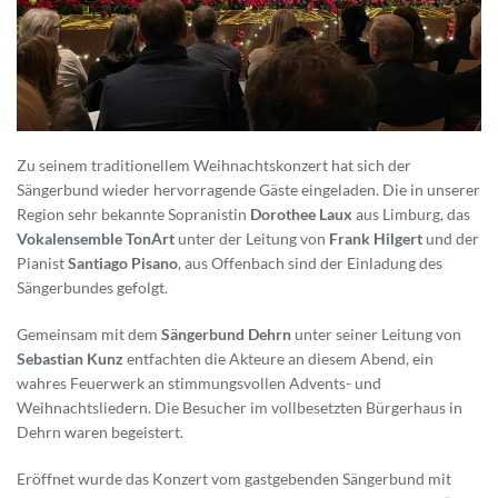
Zu seinem traditionellem Weihnachtskonzert hat sich der
Sängerbund wieder hervorragende Gäste eingeladen. Die in unserer
Region sehr bekannte Sopranistin
Dorothee Laux
aus Limburg, das
Vokalensemble TonArt
unter der Leitung von
Frank Hilgert
und der
Pianist
Santiago Pisano
, aus Offenbach sind der Einladung des
Sängerbundes gefolgt.
Gemeinsam mit dem
Sängerbund Dehrn
unter seiner Leitung von
Sebastian Kunz
entfachten die Akteure an diesem Abend, ein
wahres Feuerwerk an stimmungsvollen Advents- und
Weihnachtsliedern. Die Besucher im vollbesetzten Bürgerhaus in
Dehrn waren begeistert.
Eröffnet wurde das Konzert vom gastgebenden Sängerbund mit