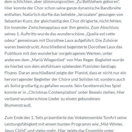
dem schlichten, aber stimmungsvollen „Zu Bethlehem geboren“.
Hier konnte der Chor schon seine ganze dynamische Bandbreite
entfalten. Natürlich durfte das beliebte „Jerusalem“ gesungen von
Sebastian Kunz, der gleichzeitig den Chor dirigierte, nicht fehlen.
Ein tosender Zwischenapplaus war ihm gewiss. Zum Abschluss
seines 1. Auftritts wurde das wunderschöne „Quelle est cette
odeur“ gemeinsam mit Dorothee Laux aufgeführt. Die Zuhörer
waren beeindruckt. Anschließend begeisterte Dorothee Laux das
Publikum mit den wunderbar vorgetragenen Werken, unter
anderem dem „Mariä Wiegenlied“ von Max Reger. Begleitet wurde
sie hierbei von dem einfühlsam spielenden Pianisten Santiago
Pisano. Daran anschließend zeigte der Pianist, dass er nicht nur ein
hervorragender Begleiter der Chöre und Solisten ist, sondern auch
als Solist großartig zu gefallen wusste. Sein facettenreiches Spiel
konnte er in „Christmas Contemplation“ unter Beweis stellen. Hier
verband wunderschöne Lieder zu einem gebundenen
Blumenstrauß.
Zum Ende des 1. Teils präsentierte das Vokalensemble TonArt seine
Leistungsfähigkeit mit einem bunten Programm wie „Mid-Winter,
Jesus Child“ und vieles mehr. Hier zeigte das Ensemble unter